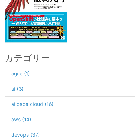
カテゴリー
agile (1)
ai (3)
alibaba cloud (16)
aws (14)
devops (37)