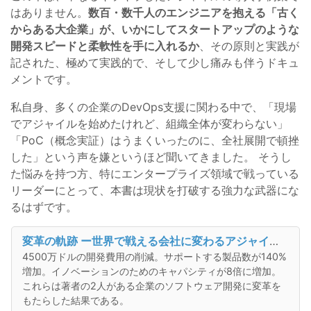
はありません。
数百・数千人のエンジニアを抱える「古く
からある大企業」が、いかにしてスタートアップのような
開発スピードと柔軟性を手に入れるか
、その原則と実践が
記された、極めて実践的で、そして少し痛みも伴うドキュ
メントです。
私自身、多くの企業のDevOps支援に関わる中で、「現場
でアジャイルを始めたけれど、組織全体が変わらない」
「PoC（概念実証）はうまくいったのに、全社展開で頓挫
した」という声を嫌というほど聞いてきました。 そうし
た悩みを持つ方、特にエンタープライズ領域で戦っている
リーダーにとって、本書は現状を打破する強力な武器にな
るはずです。
変革の軌跡 ー世界で戦える会社に変わるアジャイル・DevOps導入の原則ー
4500万ドルの開発費用の削減。サポートする製品数が140%
増加。イノベーションのためのキャパシティが8倍に増加。
これらは著者の2人がある企業のソフトウェア開発に変革を
もたらした結果である。