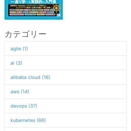
カテゴリー
agile (1)
ai (3)
alibaba cloud (16)
aws (14)
devops (37)
kubernetes (66)