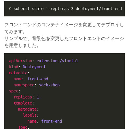
フロントエンドのコンテナイメージを変更してデプロイし
てみます。
サンプルで、背景色を変更したフロントエンドのイメージ
を用意しました。
apiVersion
: 
extensions/v1beta1
kind
: 
Deployment
metadata
name
: 
front-end
namespace
: 
sock-shop
spec
replicas
: 
1
template
metadata
labels
name
: 
front-end
spec