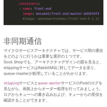
containers
      - 
name
: 
front-end
image
: 
mosuke5/front-end:master-bd5039f4
#image: weaveworksdemos/front-end:0.3.12
非同期通信
マイクロサービスアーキテクチャでは、サービス間の通信
をどのように行うかは重要な選択の１つです。
Sock Shopでも、アーキテクチャデザインの図を見ると、
shippingサービスはRabbitMQに対してデータを送り、
queue-masterが処理していることがわかります。
サービスと
サービスのPodのログを
shipping
queue-master
見ながら、画面上からオーダー処理を行ってみましょう。
ログからキューへの書き込みおよび、キューからの受信を
確認することができます。