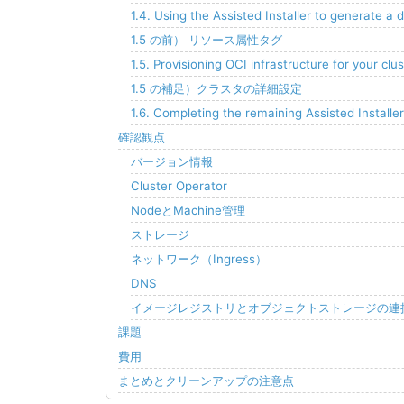
1.4. Using the Assisted Installer to generate a
1.5 の前） リソース属性タグ
1.5. Provisioning OCI infrastructure for your clus
1.5 の補足）クラスタの詳細設定
1.6. Completing the remaining Assisted Installe
確認観点
バージョン情報
Cluster Operator
NodeとMachine管理
ストレージ
ネットワーク（Ingress）
DNS
イメージレジストリとオブジェクトストレージの連
課題
費用
まとめとクリーンアップの注意点