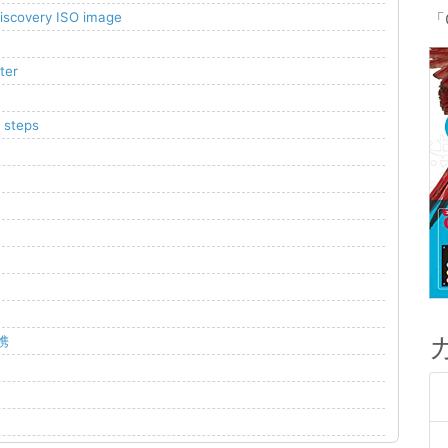
 discovery ISO image
「
ter
r steps
携