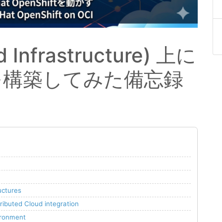
d Infrastructure) 上に
.21 を構築してみた備忘録
uctures
tributed Cloud integration
vironment