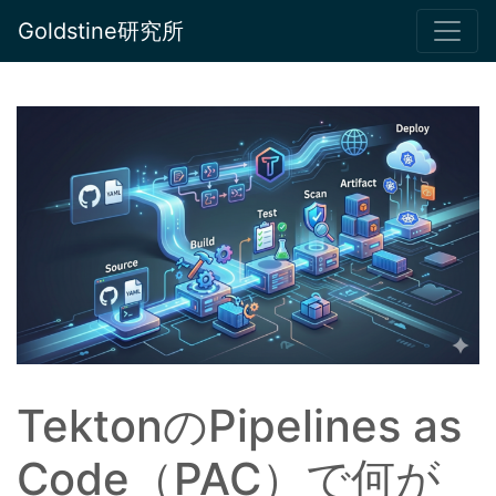
Goldstine研究所
TektonのPipelines as
Code（PAC）で何が