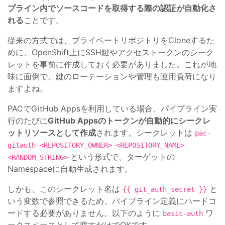
プライン内でソースコードを取得する際の認証が自動化さ
れる
ことです。
従来の方式では、プライベートリポジトリをCloneするた
めに、OpenShift上にSSH鍵やアクセストークンのシーク
レットを事前に作成しておく必要がありました。これが地
味に面倒で、鍵のローテーションや管理も運用負荷になり
ますよね。
PACでGitHub Appsを利用している場合、パイプライン実
行のたびに
GitHub Appsのトークンが自動的にシークレ
ットリソースとして作成
されます。シークレットは
pac-
gitauth-<REPOSITORY_OWNER>-<REPOSITORY_NAME>-
という形式で、ターゲットの
<RANDOM_STRING>
Namespaceに自動生成されます。
しかも、このシークレット名は
と
{{ git_auth_secret }}
いう変数で参照できるため、パイプライン定義にハードコ
ードする必要がありません。以下のように
ワ
basic-auth
ークスペースとして渡すだけでOKです。