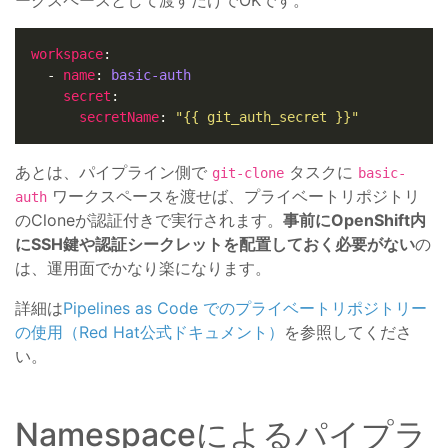
workspace
  - 
name
: 
basic-auth
secret
secretName
: 
"{{ git_auth_secret }}"
あとは、パイプライン側で
タスクに
git-clone
basic-
ワークスペースを渡せば、プライベートリポジトリ
auth
のCloneが認証付きで実行されます。
事前にOpenShift内
にSSH鍵や認証シークレットを配置しておく必要がない
の
は、運用面でかなり楽になります。
詳細は
Pipelines as Code でのプライベートリポジトリー
の使用（Red Hat公式ドキュメント）
を参照してくださ
い。
Namespaceによるパイプラ